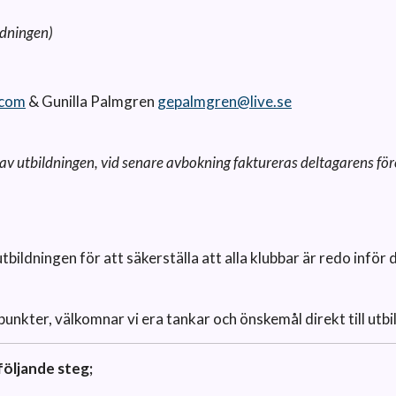
ldningen)
.com
& Gunilla Palmgren
gepalmgren@live.se
t av utbildningen, vid senare avbokning faktureras deltagarens fö
utbildningen för att säkerställa att alla klubbar är redo inför 
a punkter, välkomnar vi era tankar och önskemål direkt till utbi
öljande steg;