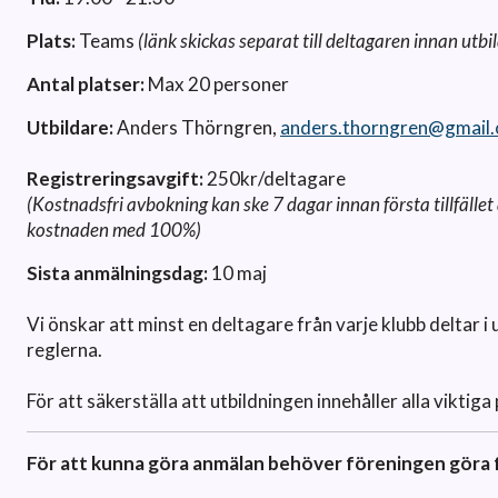
Plats:
Teams
(länk skickas separat till deltagaren innan utbi
Antal platser:
Max 20 personer
Utbildare:
Anders Thörngren,
anders.thorngren@gmail
Registreringsavgift:
250kr/deltagare
(Kostnadsfri avbokning kan ske 7 dagar innan första tillfälle
kostnaden med 100%)
Sista anmälningsdag:
10 maj
Vi önskar att minst en deltagare från varje klubb deltar i 
reglerna.
För att säkerställa att utbildningen innehåller alla viktig
För att kunna göra anmälan behöver föreningen göra f