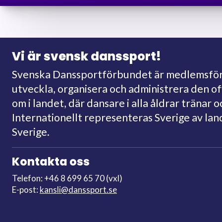
Vi är svensk danssport!
Svenska Danssportförbundet är medlemsförb
utveckla, organisera och administrera den o
om i landet, där dansare i alla åldrar tränar o
Internationellt representeras Sverige av la
Sverige.
Kontakta oss
Telefon: +46 8 699 65 70 (vxl)
E-post:
kansli@danssport.se