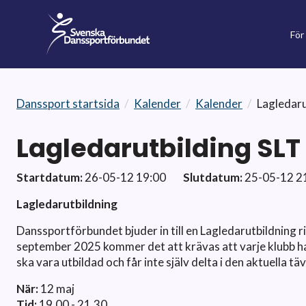
För
Danssport startsida
/
Kalender
/
Kalender
/
Lagledaru
Lagledarutbilding SLT
Startdatum:
26-05-12 19:00
Slutdatum:
25-05-12 2
Lagledarutbildning
Danssportförbundet bjuder in till en Lagledarutbildning 
september 2025 kommer det att krävas att varje klubb har
ska vara utbildad och får inte själv delta i den aktuella tä
När:
12 maj
Tid:
19.00 - 21.30