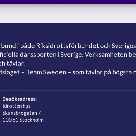
und i både Riksidrottsförbundet och Sveriges
fficiella danssporten i Sverige. Verksamheten 
ch tävlar.
ndslaget – Team Sweden – som tävlar på högsta 
Besöksadress:
Idrotten hus
Skansbrogatan 7
100 61 Stockholm