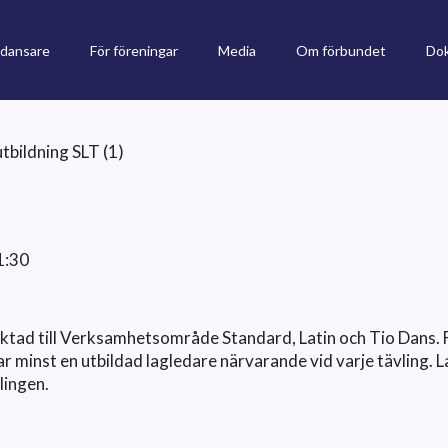
 dansare
För föreningar
Media
Om förbundet
Do
tbildning SLT (1)
1:30
riktad till Verksamhetsområde Standard, Latin och Tio Dans.
 minst en utbildad lagledare närvarande vid varje tävling. 
vlingen.