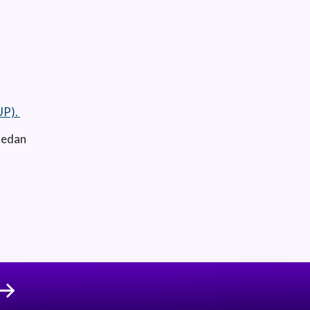
UP).
sedan