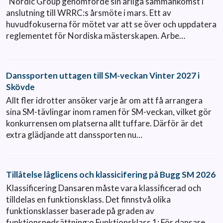
Nordic Group genomförde sin årliga sammankomst i
anslutning till WRRC:s årsmöte i mars. Ett av
huvudfokuserna för mötet var att se över och uppdatera
reglementet för Nordiska mästerskapen. Arbe…
Danssporten uttagen till SM-veckan Vinter 2027 i
Skövde
Allt fler idrotter ansöker varje år om att få arrangera
sina SM-tävlingar inom ramen för SM-veckan, vilket gör
konkurrensen om platserna allt tuffare. Därför är det
extra glädjande att danssporten nu…
Tillåtelse låglicens och klassicifering på Bugg SM 2026
Klassificering Dansaren måste vara klassificerad och
tilldelas en funktionsklass. Det finnstvå olika
funktionsklasser baserade på graden av
funktionsnedsättning:o Funktionsklass 1: För dansare