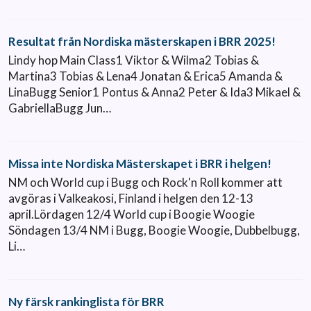
Resultat från Nordiska mästerskapen i BRR 2025!
Lindy hop Main Class1 Viktor & Wilma2 Tobias &
Martina3 Tobias & Lena4 Jonatan & Erica5 Amanda &
LinaBugg Senior1 Pontus & Anna2 Peter & Ida3 Mikael &
GabriellaBugg Jun…
Missa inte Nordiska Mästerskapet i BRR i helgen!
NM och World cup i Bugg och Rock'n Roll kommer att
avgöras i Valkeakosi, Finland i helgen den 12-13
april.Lördagen 12/4 World cup i Boogie Woogie
Söndagen 13/4 NM i Bugg, Boogie Woogie, Dubbelbugg,
Li…
Ny färsk rankinglista för BRR