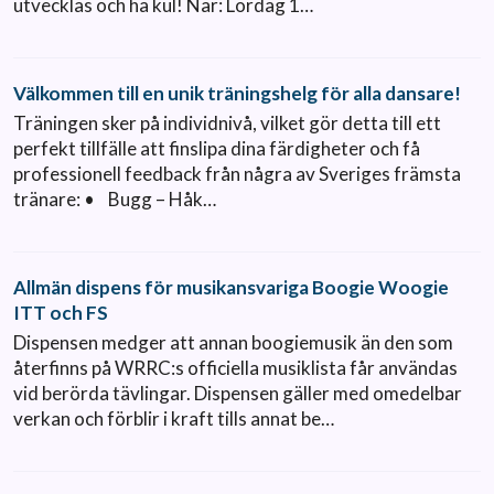
utvecklas och ha kul! När: Lördag 1…
Välkommen till en unik träningshelg för alla dansare!
Träningen sker på individnivå, vilket gör detta till ett
perfekt tillfälle att finslipa dina färdigheter och få
professionell feedback från några av Sveriges främsta
tränare: • Bugg – Håk…
Allmän dispens för musikansvariga Boogie Woogie
ITT och FS
Dispensen medger att annan boogiemusik än den som
återfinns på WRRC:s officiella musiklista får användas
vid berörda tävlingar. Dispensen gäller med omedelbar
verkan och förblir i kraft tills annat be…