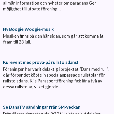
allmän information och nyheter om paradans Ger
möjlighet till utbyte förening…
Ny Boogie Woogie-musik
Musiken finns på den här sidan, som går att komma åt
fram till 23 juli.
Kul event med prova-på rullstolsdans!
Föreningen har varit delaktig i projektet "Dans med rull",
där förbundet köpte in specialanpassade rullstolar för
rullstolsdans. Kils Parasportförening fick låna två av
dessa rullstolar, vilket gjorde…
Se DansTV sändningar från SM-veckan
Från första danssteg vid 9:30 till sista prisutdelning