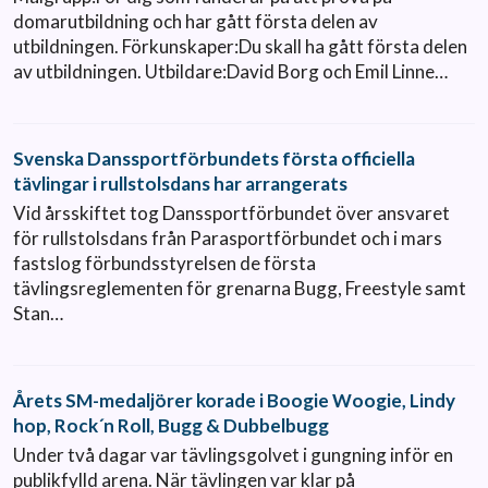
domarutbildning och har gått första delen av
utbildningen. Förkunskaper:Du skall ha gått första delen
av utbildningen. Utbildare:David Borg och Emil Linne…
Svenska Danssportförbundets första officiella
tävlingar i rullstolsdans har arrangerats
Vid årsskiftet tog Danssportförbundet över ansvaret
för rullstolsdans från Parasportförbundet och i mars
fastslog förbundsstyrelsen de första
tävlingsreglementen för grenarna Bugg, Freestyle samt
Stan…
Årets SM-medaljörer korade i Boogie Woogie, Lindy
hop, Rock´n Roll, Bugg & Dubbelbugg
Under två dagar var tävlingsgolvet i gungning inför en
publikfylld arena. När tävlingen var klar på