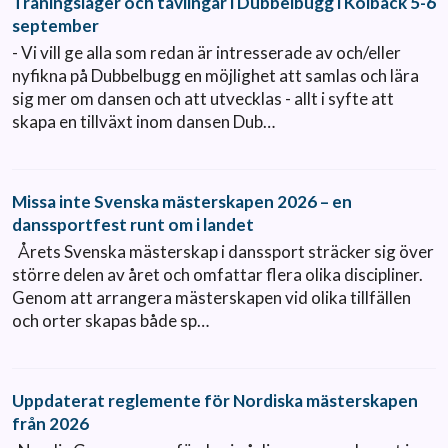
Träningsläger och tävlingar i Dubbelbugg i Kolbäck 5-6
september
- Vi vill ge alla som redan är intresserade av och/eller
nyfikna på Dubbelbugg en möjlighet att samlas och lära
sig mer om dansen och att utvecklas - allt i syfte att
skapa en tillväxt inom dansen Dub…
Missa inte Svenska mästerskapen 2026 – en
danssportfest runt om i landet
Årets Svenska mästerskap i danssport sträcker sig över
större delen av året och omfattar flera olika discipliner.
Genom att arrangera mästerskapen vid olika tillfällen
och orter skapas både sp…
Uppdaterat reglemente för Nordiska mästerskapen
från 2026