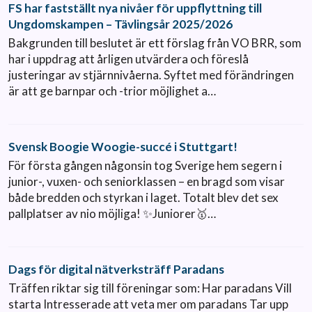
FS har fastställt nya nivåer för uppflyttning till
Ungdomskampen – Tävlingsår 2025/2026
Bakgrunden till beslutet är ett förslag från VO BRR, som
har i uppdrag att årligen utvärdera och föreslå
justeringar av stjärnnivåerna. Syftet med förändringen
är att ge barnpar och -trior möjlighet a…
Svensk Boogie Woogie-succé i Stuttgart!
För första gången någonsin tog Sverige hem segern i
junior-, vuxen- och seniorklassen – en bragd som visar
både bredden och styrkan i laget. Totalt blev det sex
pallplatser av nio möjliga! ✨Juniorer🥇…
Dags för digital nätverksträff Paradans
Träffen riktar sig till föreningar som: Har paradans Vill
starta Intresserade att veta mer om paradans Tar upp