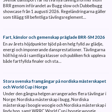
BRR genom införandet av Bugg slow och Dubbelbugg
showcase från 1 augusti 2026. Regeländringarna gäller
som tillägg till befintliga tävlingsreglement…
Fart, känslor och gemenskap präglade BRR-SM 2026
En av årets höjdpunkter bjöd på en helg fylld av glädje,
energi och imponerande dansprestationer. Tävlingarna
höll hög nivå i samtliga klasser och publiken fick uppleva
både fartfyllda finaler och sta…
Stora svenska framgångar på nordiska mästerskapet
och World Cup i Norge
Under den gångna helgen arrangerades flera tävlingar i
Norge: Nordiska mästerskap i bugg, Nordiska
mästerskap i boogie woogie och Nordiska mästerskap i
lindy hop, samt WRRC World Cup i boogie woogie. …