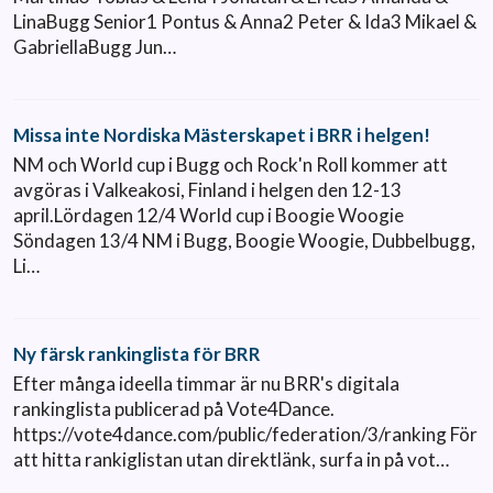
LinaBugg Senior1 Pontus & Anna2 Peter & Ida3 Mikael &
GabriellaBugg Jun…
Missa inte Nordiska Mästerskapet i BRR i helgen!
NM och World cup i Bugg och Rock'n Roll kommer att
avgöras i Valkeakosi, Finland i helgen den 12-13
april.Lördagen 12/4 World cup i Boogie Woogie
Söndagen 13/4 NM i Bugg, Boogie Woogie, Dubbelbugg,
Li…
Ny färsk rankinglista för BRR
Efter många ideella timmar är nu BRR's digitala
rankinglista publicerad på Vote4Dance.
https://vote4dance.com/public/federation/3/ranking För
att hitta rankiglistan utan direktlänk, surfa in på vot…