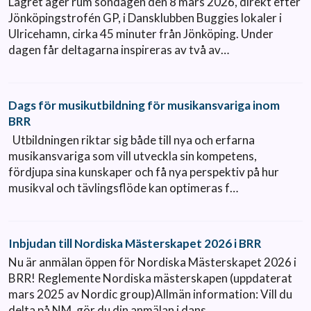
Lägret äger rum söndagen den 8 mars 2026, direkt efter
Jönköpingstrofén GP, i Dansklubben Buggies lokaler i
Ulricehamn, cirka 45 minuter från Jönköping. Under
dagen får deltagarna inspireras av två av…
Dags för musikutbildning för musikansvariga inom
BRR
Utbildningen riktar sig både till nya och erfarna
musikansvariga som vill utveckla sin kompetens,
fördjupa sina kunskaper och få nya perspektiv på hur
musikval och tävlingsflöde kan optimeras f…
Inbjudan till Nordiska Mästerskapet 2026 i BRR
Nu är anmälan öppen för Nordiska Mästerskapet 2026 i
BRR! Reglemente Nordiska mästerskapen (uppdaterat
mars 2025 av Nordic group)Allmän information: Vill du
delta på NM, gör du din anmälan i dans…