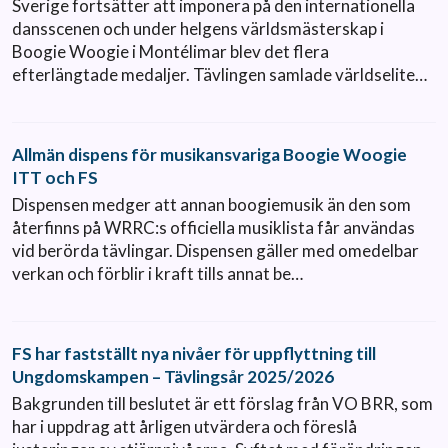
Sverige fortsätter att imponera på den internationella
dansscenen och under helgens världsmästerskap i
Boogie Woogie i Montélimar blev det flera
efterlängtade medaljer. Tävlingen samlade världselite…
Allmän dispens för musikansvariga Boogie Woogie
ITT och FS
Dispensen medger att annan boogiemusik än den som
återfinns på WRRC:s officiella musiklista får användas
vid berörda tävlingar. Dispensen gäller med omedelbar
verkan och förblir i kraft tills annat be…
FS har fastställt nya nivåer för uppflyttning till
Ungdomskampen – Tävlingsår 2025/2026
Bakgrunden till beslutet är ett förslag från VO BRR, som
har i uppdrag att årligen utvärdera och föreslå