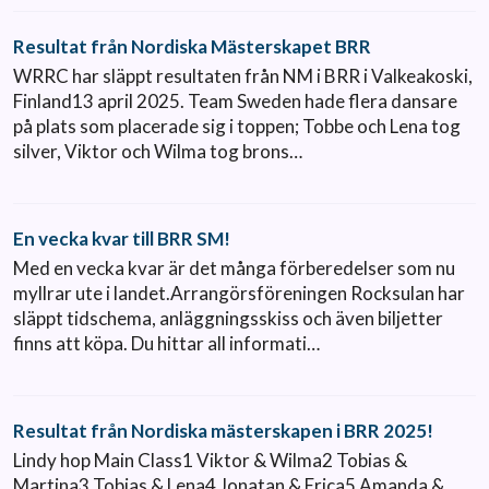
Resultat från Nordiska Mästerskapet BRR
WRRC har släppt resultaten från NM i BRR i Valkeakoski,
Finland13 april 2025. Team Sweden hade flera dansare
på plats som placerade sig i toppen; Tobbe och Lena tog
silver, Viktor och Wilma tog brons…
En vecka kvar till BRR SM!
Med en vecka kvar är det många förberedelser som nu
myllrar ute i landet.Arrangörsföreningen Rocksulan har
släppt tidschema, anläggningsskiss och även biljetter
finns att köpa. Du hittar all informati…
Resultat från Nordiska mästerskapen i BRR 2025!
Lindy hop Main Class1 Viktor & Wilma2 Tobias &
Martina3 Tobias & Lena4 Jonatan & Erica5 Amanda &