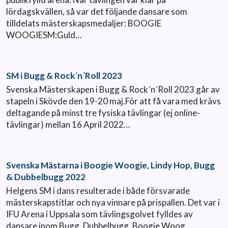
lördagskvällen, så var det följande dansare som
tilldelats mästerskapsmedaljer: BOOGIE
WOOGIESM:Guld…
SM i Bugg & Rock´n´Roll 2023
Svenska Mästerskapen i Bugg & Rock´n´Roll 2023 går av
stapeln i Skövde den 19-20 maj.För att få vara med krävs
deltagande på minst tre fysiska tävlingar (ej online-
tävlingar) mellan 16 April 2022…
Svenska Mästarna i Boogie Woogie, Lindy Hop, Bugg
& Dubbelbugg 2022
Helgens SM i dans resulterade i både försvarade
mästerskapstitlar och nya vinnare på prispallen. Det var i
IFU Arena i Uppsala som tävlingsgolvet fylldes av
dansare inom Bugg, Dubbelbugg, Boogie Woog…