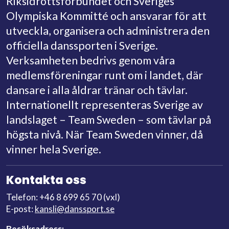
Riksidrottsförbundet och Sveriges
Olympiska Kommitté och ansvarar för att
utveckla, organisera och administrera den
officiella danssporten i Sverige.
Verksamheten bedrivs genom våra
medlemsföreningar runt om i landet, där
dansare i alla åldrar tränar och tävlar.
Internationellt representeras Sverige av
landslaget – Team Sweden – som tävlar på
högsta nivå. När Team Sweden vinner, då
vinner hela Sverige.
Kontakta oss
Telefon: +46 8 699 65 70 (vxl)
E-post:
kansli@danssport.se
Besöksadress: