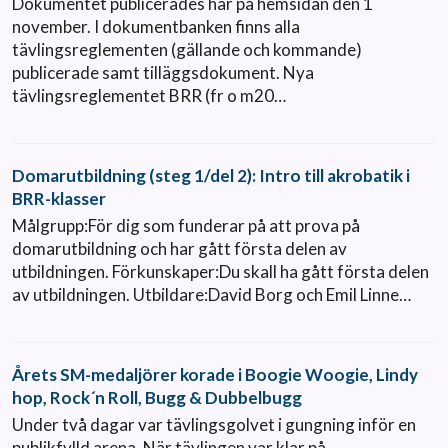
Dokumentet publicerades här på hemsidan den 1
november. I dokumentbanken finns alla
tävlingsreglementen (gällande och kommande)
publicerade samt tilläggsdokument. Nya
tävlingsreglementet BRR (fr o m20…
Domarutbildning (steg 1/del 2): Intro till akrobatik i
BRR-klasser
Målgrupp:För dig som funderar på att prova på
domarutbildning och har gått första delen av
utbildningen. Förkunskaper:Du skall ha gått första delen
av utbildningen. Utbildare:David Borg och Emil Linne…
Årets SM-medaljörer korade i Boogie Woogie, Lindy
hop, Rock´n Roll, Bugg & Dubbelbugg
Under två dagar var tävlingsgolvet i gungning inför en
publikfylld arena. När tävlingen var klar på