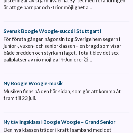
justeringar av stjärnnivåerna. Syftet med förändringen
är att ge barnpar och -trior möjlighet a…
Svensk Boogie Woogie-succé i Stuttgart!
För första gången någonsin tog Sverige hem segern i
junior-, vuxen- och seniorklassen – en bragd som visar
både bredden och styrkan i laget. Totalt blev det sex
pallplatser av nio möjliga! ✨Juniorer🥇…
Ny Boogie Woogie-musik
Musiken finns på den här sidan, som går att komma åt
fram till 23 juli.
Ny tävlingsklass i Boogie Woogie – Grand Senior
Den nya klassen träder i kraft i samband med det