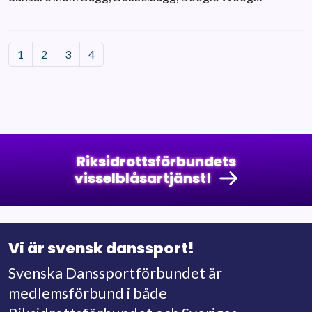
1
2
3
4
Riksidrottsförbundets
visselblåsartjänst!
Vi är svensk danssport!
Svenska Danssportförbundet är
medlemsförbund i både