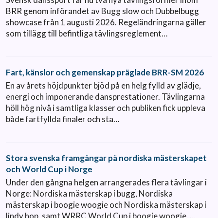
BRR genom införandet av Bugg slow och Dubbelbugg
showcase från 1 augusti 2026. Regeländringarna gäller
som tillägg till befintliga tävlingsreglement…
Fart, känslor och gemenskap präglade BRR-SM 2026
En av årets höjdpunkter bjöd på en helg fylld av glädje,
energi och imponerande dansprestationer. Tävlingarna
höll hög nivå i samtliga klasser och publiken fick uppleva
både fartfyllda finaler och sta…
Stora svenska framgångar på nordiska mästerskapet
och World Cup i Norge
Under den gångna helgen arrangerades flera tävlingar i
Norge: Nordiska mästerskap i bugg, Nordiska
mästerskap i boogie woogie och Nordiska mästerskap i
lindy hop, samt WRRC World Cup i boogie woogie. …