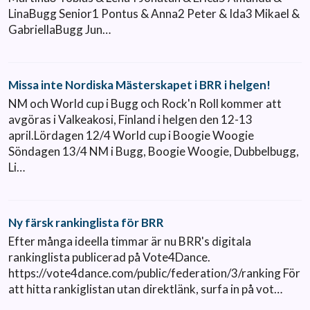
LinaBugg Senior1 Pontus & Anna2 Peter & Ida3 Mikael &
GabriellaBugg Jun…
Missa inte Nordiska Mästerskapet i BRR i helgen!
NM och World cup i Bugg och Rock'n Roll kommer att
avgöras i Valkeakosi, Finland i helgen den 12-13
april.Lördagen 12/4 World cup i Boogie Woogie
Söndagen 13/4 NM i Bugg, Boogie Woogie, Dubbelbugg,
Li…
Ny färsk rankinglista för BRR
Efter många ideella timmar är nu BRR's digitala
rankinglista publicerad på Vote4Dance.
https://vote4dance.com/public/federation/3/ranking För
att hitta rankiglistan utan direktlänk, surfa in på vot…