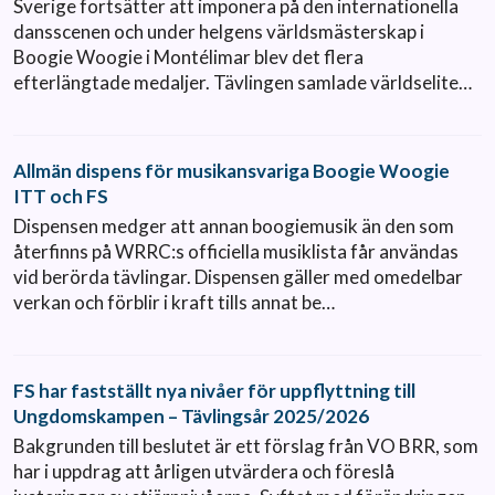
Sverige fortsätter att imponera på den internationella
dansscenen och under helgens världsmästerskap i
Boogie Woogie i Montélimar blev det flera
efterlängtade medaljer. Tävlingen samlade världselite…
Allmän dispens för musikansvariga Boogie Woogie
ITT och FS
Dispensen medger att annan boogiemusik än den som
återfinns på WRRC:s officiella musiklista får användas
vid berörda tävlingar. Dispensen gäller med omedelbar
verkan och förblir i kraft tills annat be…
FS har fastställt nya nivåer för uppflyttning till
Ungdomskampen – Tävlingsår 2025/2026
Bakgrunden till beslutet är ett förslag från VO BRR, som
har i uppdrag att årligen utvärdera och föreslå