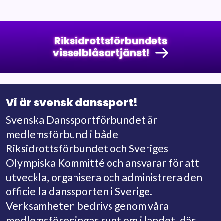
Riksidrottsförbundets
visselblåsartjänst!
Vi är svensk danssport!
Svenska Danssportförbundet är
medlemsförbund i både
Riksidrottsförbundet och Sveriges
Olympiska Kommitté och ansvarar för att
utveckla, organisera och administrera den
officiella danssporten i Sverige.
Verksamheten bedrivs genom våra
medlemsföreningar runt om i landet, där