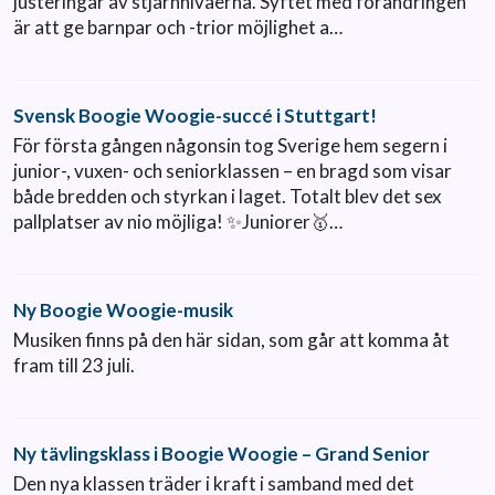
justeringar av stjärnnivåerna. Syftet med förändringen
är att ge barnpar och -trior möjlighet a…
Svensk Boogie Woogie-succé i Stuttgart!
För första gången någonsin tog Sverige hem segern i
junior-, vuxen- och seniorklassen – en bragd som visar
både bredden och styrkan i laget. Totalt blev det sex
pallplatser av nio möjliga! ✨Juniorer🥇…
Ny Boogie Woogie-musik
Musiken finns på den här sidan, som går att komma åt
fram till 23 juli.
Ny tävlingsklass i Boogie Woogie – Grand Senior
Den nya klassen träder i kraft i samband med det