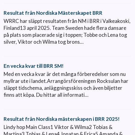
Resultat från Nordiska Mästerskapet BRR
WRRC har släppt resultaten från NM i BRR i Valkeakoski,
Finland13 april 2025. Team Sweden hade flera dansare
på plats som placerade sig i toppen; Tobbe och Lena tog
silver, Viktor och Wilma tog brons…
En vecka kvar till BRR SM!
Med en vecka kvar är det många förberedelser som nu
myllrar ute i landet.Arrangörsföreningen Rocksulan har
släppt tidschema, anläggningsskiss och även biljetter
finns att köpa. Du hittar all informati…
Resultat från Nordiska mästerskapen i BRR 2025!
Lindy hop Main Class1 Viktor & Wilma2 Tobias &
Martina3 Tobias & Lena4 Jonatan & Erica5 Amanda &