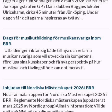
Lägret äger rum söndagen den 8 mars 2026, direkt efter
Jönköpingstrofén GP, i Dansklubben Buggies lokaler i
Ulricehamn, cirka 45 minuter från Jönköping. Under
dagen får deltagarna inspireras av två av…
Dags för musikutbildning för musikansvariga inom
BRR
Utbildningen riktar sig både till nya och erfarna
musikansvariga som vill utveckla sin kompetens,
fördjupa sina kunskaper och få nya perspektiv på hur
musikval och tävlingsflöde kan optimeras f…
Inbjudan till Nordiska Mästerskapet 2026 i BRR
Nu är anmälan öppen för Nordiska Mästerskapet 2026 i
BRR! Reglemente Nordiska mästerskapen (uppdaterat
mars 2025 av Nordic group)Allmän information: Vill du
delta på NM, gör du din anmälan i dans…