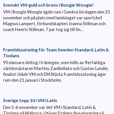
Svenskt VM-guld och brons i Boogie Woogie!
VM i Boogie Woogie ägde rum i Genève lördagen den 25
november och på plats med landslaget var sportchef
Magnus Lampert, förbundskapten Joanna Stillman och
coach Henric Stillman. 7 par tog sig till fin…
Framtidssatsning för Team Sweden Standard, Latin &
Tiodans
90 dansare deltog i träningen, som hölls av flerfaldiga
världsmästaren Martino Zanibellato och Gustav Lundin,
finalist i både VM och EM.Nästa framtidssatsning äger
rum den 21 januari i Stockholm.
Sverige topp 10 i VM i Latin
Den 5-6 november var det VM i Standard, Latin &
Tiodans på Mallorca. Utöver Esthers fina placering så