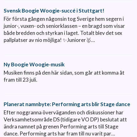
Svensk Boogie Woogie-succé i Stuttgart!
För första gången någonsin tog Sverige hem segern i
junior-, vuxen- och seniorklassen – en bragd som visar
både bredden och styrkan i laget. Totalt blev det sex
pallplatser av nio möjliga! ✨Juniorer🥇…
Ny Boogie Woogie-musik
Musiken finns på den här sidan, som går att komma åt
fram till 23 juli.
Planerat namnbyte: Performing arts blir Stage dance
Efter noggranna överväganden och diskussioner har
Verksamhetsområde DS (tidigare VO DP) beslutat att
ändra namnet på grenen Performing arts till Stage
dance. Performing arts har fram till nu varit par…