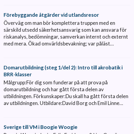
Förebyggande åtgärder vid utlandsresor
Överväg om man bör komplettera truppen med en
särskild utsedd säkerhetsansvarig som kan ansvara för
riskanalys, bedömningar, samverkan internt och externt
med mera. Ökad omvärldsbevakning; var påläst…
Domarutbildning (steg 1/del 2): Intro till akrobatik i
BRR-klasser
Målgrupp:För dig som funderar på att prova på
domarutbildning och har gått första delen av
utbildningen. Förkunskaper:Du skall ha gått första delen
av utbildningen. Utbildare:David Borg och Emil Linne…
Sverige till VM i Boogie Woogie