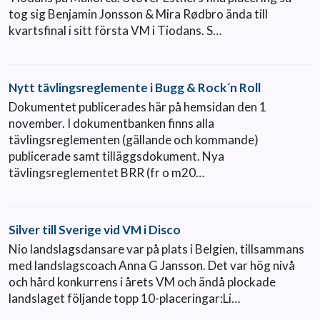
tog sig Benjamin Jonsson & Mira Rødbro ända till
kvartsfinal i sitt första VM i Tiodans. S…
Nytt tävlingsreglemente i Bugg & Rock´n Roll
Dokumentet publicerades här på hemsidan den 1
november. I dokumentbanken finns alla
tävlingsreglementen (gällande och kommande)
publicerade samt tilläggsdokument. Nya
tävlingsreglementet BRR (fr o m20…
Silver till Sverige vid VM i Disco
Nio landslagsdansare var på plats i Belgien, tillsammans
med landslagscoach Anna G Jansson. Det var hög nivå
och hård konkurrens i årets VM och ändå plockade
landslaget följande topp 10-placeringar:Li…