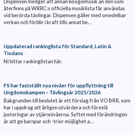
Dispensen medger att annan boogiemusik än den som
återfinns på WRRC:s officiella musiklista får användas
vid berörda tävlingar. Dispensen gäller med omedelbar
verkan och förblir i kraft tills annat be…
Uppdaterad rankinglista för Standard, Latin &
Tiodans
Ni hittar rankinglistan här.
FS har fastställt nya nivåer för uppflyttning till
Ungdomskampen – Tävlingsår 2025/2026
Bakgrunden till beslutet är ett förslag från VO BRR, som
har i uppdrag att årligen utvärdera och föreslå
justeringar av stjärnnivåerna. Syftet med förändringen
är att ge barnpar och -trior möjlighet a…