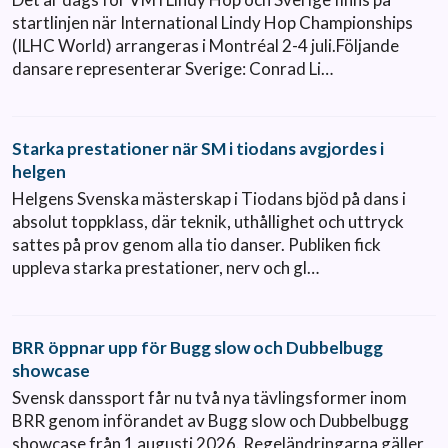
startlinjen när International Lindy Hop Championships
(ILHC World) arrangeras i Montréal 2-4 juli.Följande
dansare representerar Sverige: Conrad Li…
Starka prestationer när SM i tiodans avgjordes i
helgen
Helgens Svenska mästerskap i Tiodans bjöd på dans i
absolut toppklass, där teknik, uthållighet och uttryck
sattes på prov genom alla tio danser. Publiken fick
uppleva starka prestationer, nerv och gl…
BRR öppnar upp för Bugg slow och Dubbelbugg
showcase
Svensk danssport får nu två nya tävlingsformer inom
BRR genom införandet av Bugg slow och Dubbelbugg
showcase från 1 augusti 2026. Regeländringarna gäller