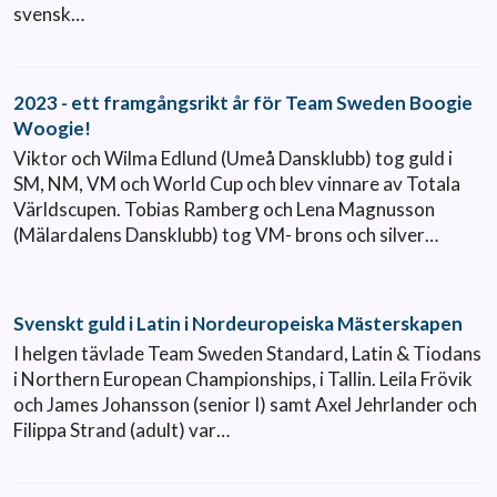
svensk…
2023 - ett framgångsrikt år för Team Sweden Boogie
Woogie!
Viktor och Wilma Edlund (Umeå Dansklubb) tog guld i
SM, NM, VM och World Cup och blev vinnare av Totala
Världscupen. Tobias Ramberg och Lena Magnusson
(Mälardalens Dansklubb) tog VM- brons och silver…
Svenskt guld i Latin i Nordeuropeiska Mästerskapen
I helgen tävlade Team Sweden Standard, Latin & Tiodans
i Northern European Championships, i Tallin. Leila Frövik
och James Johansson (senior I) samt Axel Jehrlander och
Filippa Strand (adult) var…