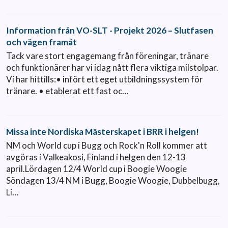
Information från VO-SLT - Projekt 2026 – Slutfasen
och vägen framåt
Tack vare stort engagemang från föreningar, tränare
och funktionärer har vi idag nått flera viktiga milstolpar.
Vi har hittills:• infört ett eget utbildningssystem för
tränare. • etablerat ett fast oc…
Missa inte Nordiska Mästerskapet i BRR i helgen!
NM och World cup i Bugg och Rock'n Roll kommer att
avgöras i Valkeakosi, Finland i helgen den 12-13
april.Lördagen 12/4 World cup i Boogie Woogie
Söndagen 13/4 NM i Bugg, Boogie Woogie, Dubbelbugg,
Li…