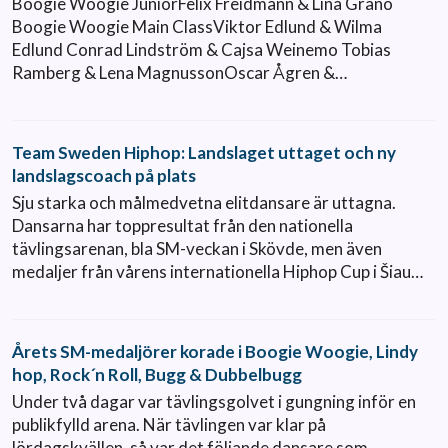
Boogie Woogie JuniorFelix Freidmann & Lina Granö
Boogie Woogie Main ClassViktor Edlund & Wilma
Edlund Conrad Lindström & Cajsa Weinemo Tobias
Ramberg & Lena MagnussonOscar Ågren &…
Team Sweden Hiphop: Landslaget uttaget och ny
landslagscoach på plats
Sju starka och målmedvetna elitdansare är uttagna.
Dansarna har toppresultat från den nationella
tävlingsarenan, bla SM-veckan i Skövde, men även
medaljer från vårens internationella Hiphop Cup i Šiau…
Årets SM-medaljörer korade i Boogie Woogie, Lindy
hop, Rock´n Roll, Bugg & Dubbelbugg
Under två dagar var tävlingsgolvet i gungning inför en
publikfylld arena. När tävlingen var klar på
lördagskvällen, så var det följande dansare som