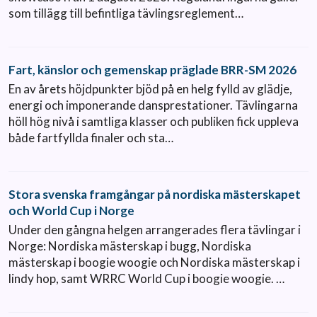
som tillägg till befintliga tävlingsreglement…
Fart, känslor och gemenskap präglade BRR-SM 2026
En av årets höjdpunkter bjöd på en helg fylld av glädje,
energi och imponerande dansprestationer. Tävlingarna
höll hög nivå i samtliga klasser och publiken fick uppleva
både fartfyllda finaler och sta…
Stora svenska framgångar på nordiska mästerskapet
och World Cup i Norge
Under den gångna helgen arrangerades flera tävlingar i
Norge: Nordiska mästerskap i bugg, Nordiska
mästerskap i boogie woogie och Nordiska mästerskap i
lindy hop, samt WRRC World Cup i boogie woogie. …