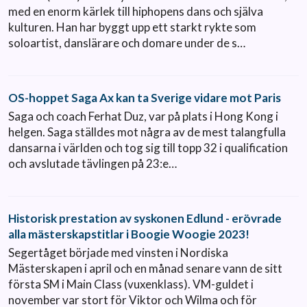
med en enorm kärlek till hiphopens dans och själva
kulturen. Han har byggt upp ett starkt rykte som
soloartist, danslärare och domare under de s…
OS-hoppet Saga Ax kan ta Sverige vidare mot Paris
Saga och coach Ferhat Duz, var på plats i Hong Kong i
helgen. Saga ställdes mot några av de mest talangfulla
dansarna i världen och tog sig till topp 32 i qualification
och avslutade tävlingen på 23:e…
Historisk prestation av syskonen Edlund - erövrade
alla mästerskapstitlar i Boogie Woogie 2023!
Segertåget började med vinsten i Nordiska
Mästerskapen i april och en månad senare vann de sitt
första SM i Main Class (vuxenklass). VM-guldet i
november var stort för Viktor och Wilma och för