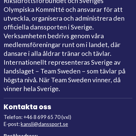
Riksidrottsförbundet och Sveriges
Olympiska Kommitté och ansvarar för att
utveckla, organisera och administrera den
officiella danssporten i Sverige.
Verksamheten bedrivs genom våra
medlemsföreningar runt om i landet, där
dansare i alla åldrar tränar och tävlar.
Internationellt representeras Sverige av
landslaget – Team Sweden – som tävlar på
högsta nivå. När Team Sweden vinner, då
vinner hela Sverige.
Kontakta oss
Telefon: +46 8 699 65 70 (vxl)
E-post:
kansli@danssport.se
Besöksadress: