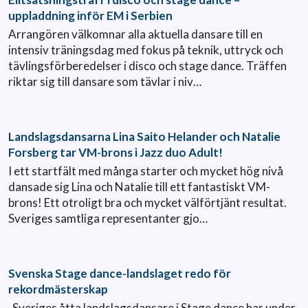
uppladdning inför EM i Serbien
Arrangören välkomnar alla aktuella dansare till en
intensiv träningsdag med fokus på teknik, uttryck och
tävlingsförberedelser i disco och stage dance. Träffen
riktar sig till dansare som tävlar i niv…
Landslagsdansarna Lina Saito Helander och Natalie
Forsberg tar VM-brons i Jazz duo Adult!
I ett startfält med många starter och mycket hög nivå
dansade sig Lina och Natalie till ett fantastiskt VM-
brons! Ett otroligt bra och mycket välförtjänt resultat.
Sveriges samtliga representanter gjo…
Svenska Stage dance-landslaget redo för
rekordmästerskap
Sveriges åtta landslagsdansare i Stage dance har under