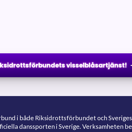
iksidrottsförbundets visselblåsartjänst!
und i både Riksidrottsförbundet och Sveriges
fficiella danssporten i Sverige. Verksamheten 