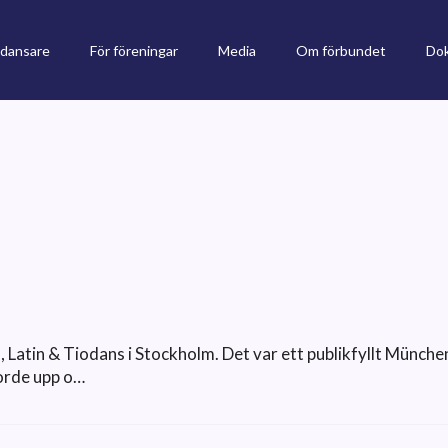
 dansare
För föreningar
Media
Om förbundet
Do
 Latin & Tiodans i Stockholm. Det var ett publikfyllt Münch
jorde upp o…