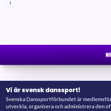
1
R
Vi är svensk danssport!
Svenska Danssportförbundet är medlemsförb
utveckla, organisera och administrera den o