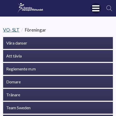
VO- SLT
/
Föreningar
Våra danser
Att tävla
Reglemente m.m
Domare
Tränare
Team Sweden