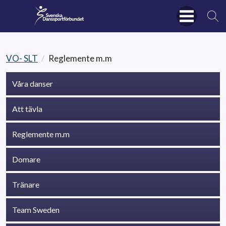
VO- SLT
/
Reglemente m.m
Våra danser
Att tävla
Reglemente m.m
Domare
Tränare
Team Sweden