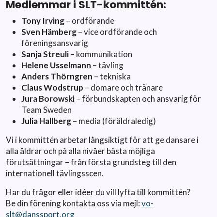
Medlemmar i SLT-kommittén:
Tony Irving
– ordförande
Sven Hämberg
– vice ordförande och
föreningsansvarig
Sanja Streuli
– kommunikation
Helene Usselmann
– tävling
Anders Thörngren
– tekniska
Claus Wodstrup
– domare och tränare
Jura Borowski
– förbundskapten och ansvarig för
Team Sweden
Julia Hallberg
– media (föräldraledig)
Vi i kommittén arbetar långsiktigt för att ge dansare i
alla åldrar och på alla nivåer bästa möjliga
förutsättningar – från första grundsteg till den
internationell tävlingsscen.
Har du frågor eller idéer du vill lyfta till kommittén?
Be din förening kontakta oss via mejl:
vo-
slt@danssport.org