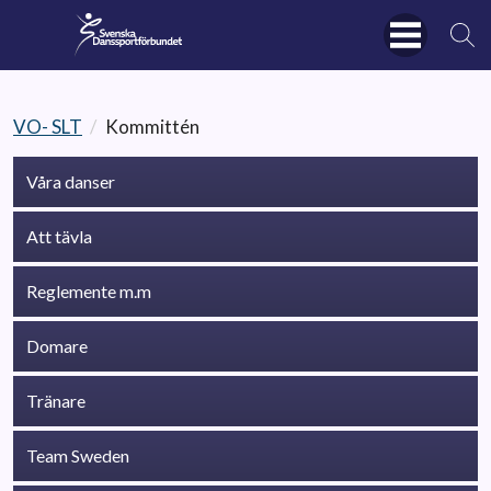
VO- SLT
/
Kommittén
Våra danser
Att tävla
Reglemente m.m
Domare
Tränare
Team Sweden