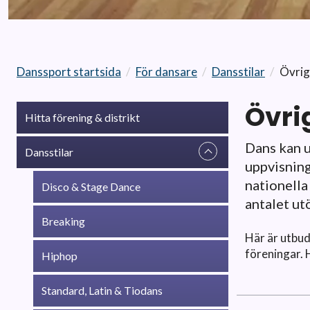
Danssport startsida
/
För dansare
/
Dansstilar
/
Övrig
Övri
Hitta förening & distrikt
Dans kan u
Dansstilar
uppvisning
nationella
Disco & Stage Dance
antalet ut
Breaking
Här är utbud
föreningar. 
Hiphop
Standard, Latin & Tiodans