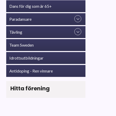
typiska höf
Dans för dig som är 65+
och i övrig
Paradansare
Jazz
Baserad på 
Tävling
på soul, fu
annat i mus
Team Sweden
House dan
En dans so
Idrottsutbildningar
dansare tog
sammanslagn
Antidoping - Ren vinnare
försök att 
ifrån, och v
Hitta förening
Showdanc
En fortsatt 
och dynami
och används