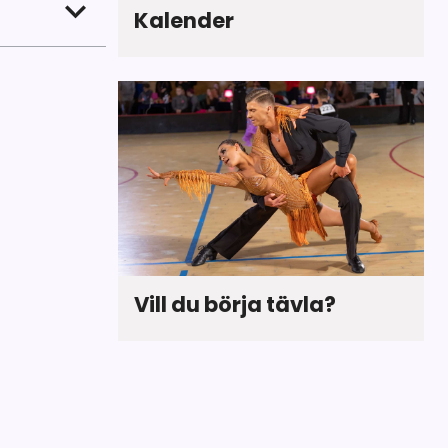
Kalender
n Streeten.
dessa
pole och den
ch
Vill du börja tävla?
utsägbar
afrohouse,
sin egen
 av de