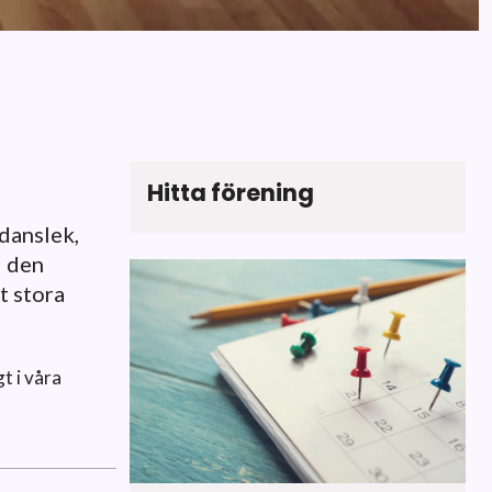
Hitta förening
danslek,
i den
t stora
t i våra