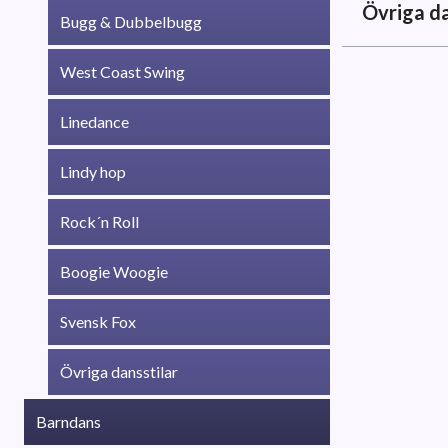
Övriga da
Bugg & Dubbelbugg
Streetjazz
West Coast Swing
En blandnin
Denna dans
Linedance
klasser ger
Poledance
Lindy hop
En rolig oc
indiska spo
Rock´n Roll
gymnastik.
Boogie Woogie
Afrobeat
Dansstilen 
Svensk Fox
som musiken
azonto m.fl
Övriga dansstilar
prägel i ste
Bachata
Barndans
En dans- oc