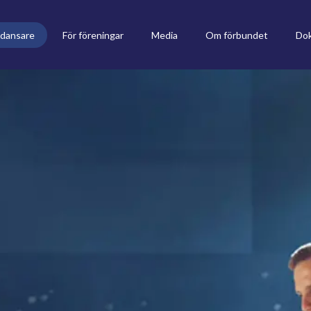
 dansare
För föreningar
Media
Om förbundet
Do