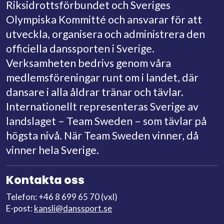
Förbundsmötet 2022
Riksidrottsförbundet och Sveriges
avgivna röster.
Olympiska Kommitté och ansvarar för att
Årsmöteshandlingar
Vad som sägs ovan i denna paragraf gäller inte
utveckla, organisera och administrera den
Protokoll FM 2022
kommentarer till stadgarna. Sådana utformas och
Årsbok
officiella danssporten i Sverige.
ändras av förbundsstyrelsen."
Presentation av valberedningens förslag
Verksamheten bedrivs genom våra
Motion 1
medlemsföreningar runt om i landet, där
Skicka era förslag på stadgeändringar
Motion 2
dansare i alla åldrar tränar och tävlar.
Föreningar med rösträtt vid FM 2022
till
kansli@danssport.se
Internationellt representeras Sverige av
15 december
- Nominering till Årets
landslaget – Team Sweden – som tävlar på
Mejl till
kansli@danssport.se
om du saknar dokument
Förening
högsta nivå. När Team Sweden vinner, då
vinner hela Sverige.
Läs mer
Kontakta oss
Telefon: +46 8 699 65 70 (vxl)
31 december -
Medlemsrapportera i enkät
E-post:
kansli@danssport.se
från förbundet, för att ha rösträtt vid