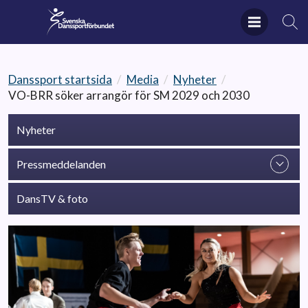
Danssport startsida
/
Media
/
Nyheter
/
VO-BRR söker arrangör för SM 2029 och 2030
Nyheter
Pressmeddelanden
DansTV & foto