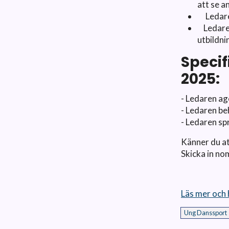
att se 
Ledar
Ledar
utbildni
Specif
2025:
- Ledaren ag
- Ledaren be
- Ledaren sp
Känner du at
Skicka in no
Läs mer och
Ung Danssport