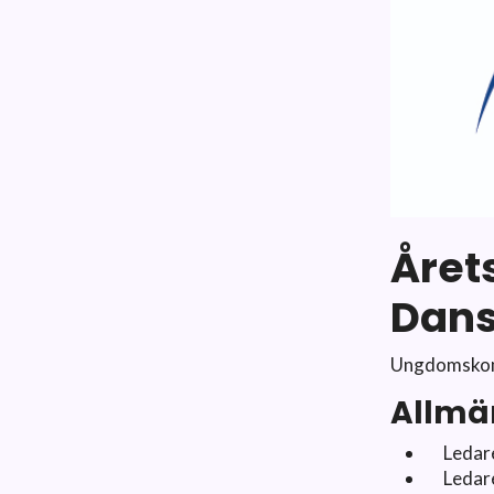
Året
Dans
Ungdomskomm
Allmän
Ledar
Ledare