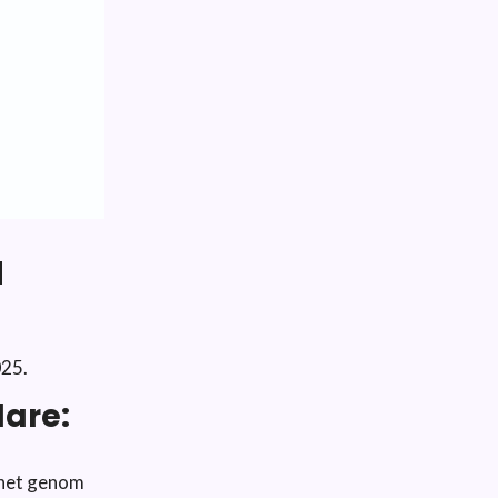
a
025.
dare:
ärhet genom