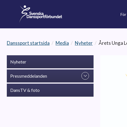
För
Danssport startsida
/
Media
/
Nyheter
/
Årets Unga L
Nyheter
Pressmeddelanden
DansTV & foto