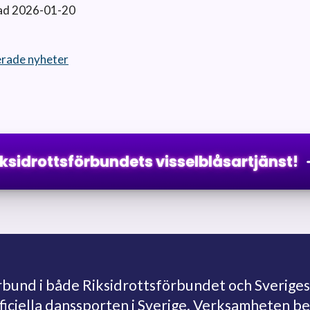
ad 2026-01-20
terade nyheter
iksidrottsförbundets visselblåsartjänst!
und i både Riksidrottsförbundet och Sveriges
fficiella danssporten i Sverige. Verksamheten 