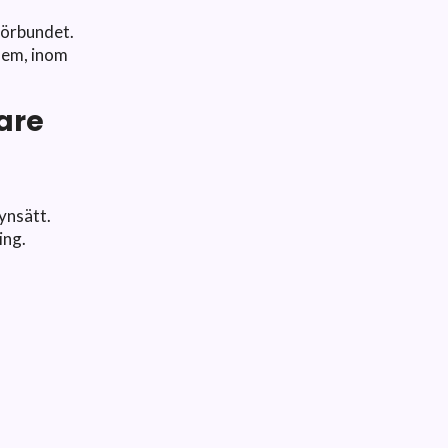
förbundet.
lem, inom
dare
ynsätt.
ing.