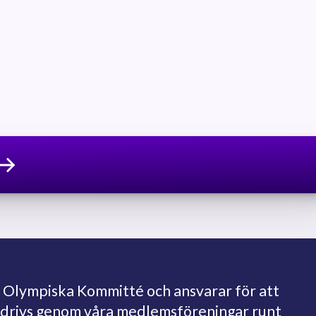
 Olympiska Kommitté och ansvarar för att
bedrivs genom våra medlemsföreningar runt