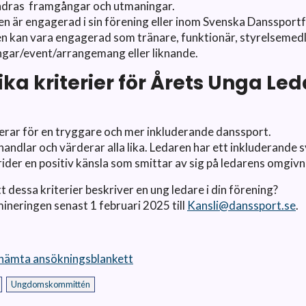
andras framgångar och utmaningar.
en är engagerad
i sin förening eller inom Svenska Danssport
en
kan vara engagerad som tränare, funktionär, styrelsemed
ngar/event/arrangemang eller liknande.
ika kriterier för Årets Unga Le
erar för en tryggare och mer inkluderande danssport.
handlar och värderar alla lika. Ledaren har ett inkluderande s
rider en positiv känsla som smittar av sig på ledarens omgivn
t dessa kriterier beskriver en ung ledare i din förening?
mineringen senast 1 februari 2025 till
Kansli@danssport.se
.
 hämta ansökningsblankett
Ungdomskommittén