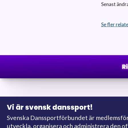
Senast ändr
Se fler rela
R
Vi är svensk danssport!
Svenska Danssportförbundet är medlemsförb
utveckla, organisera och administrera den o