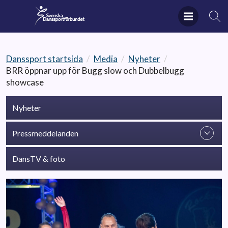
Danssport startsida
/
Media
/
Nyheter
/
BRR öppnar upp för Bugg slow och Dubbelbugg
showcase
Nyheter
Pressmeddelanden
DansTV & foto