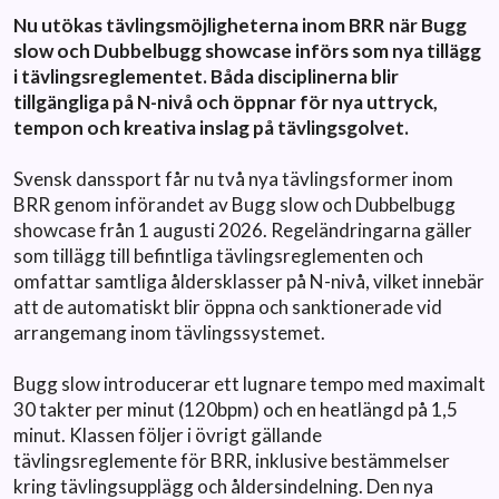
Nu utökas tävlingsmöjligheterna inom BRR när Bugg
slow och Dubbelbugg showcase införs som nya tillägg
i tävlingsreglementet. Båda disciplinerna blir
tillgängliga på N-nivå och öppnar för nya uttryck,
tempon och kreativa inslag på tävlingsgolvet.
Svensk danssport får nu två nya tävlingsformer inom
BRR genom införandet av Bugg slow och Dubbelbugg
showcase från 1 augusti 2026. Regeländringarna gäller
som tillägg till befintliga tävlingsreglementen och
omfattar samtliga åldersklasser på N-nivå, vilket innebär
att de automatiskt blir öppna och sanktionerade vid
arrangemang inom tävlingssystemet.
Bugg slow introducerar ett lugnare tempo med maximalt
30 takter per minut (120bpm) och en heatlängd på 1,5
minut. Klassen följer i övrigt gällande
tävlingsreglemente för BRR, inklusive bestämmelser
kring tävlingsupplägg och åldersindelning. Den nya