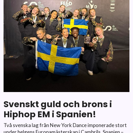
Svenskt guld och brons i
Hiphop EM i Spanien!
Två svenska lag från New York Dance imponerade stort
under helgens Europamästerskap i Cambrils, Spanien –