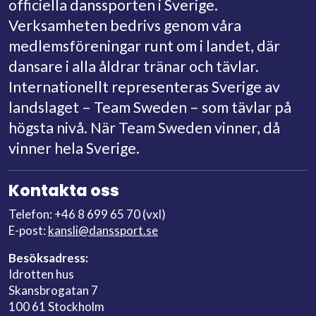
officiella danssporten i Sverige.
Verksamheten bedrivs genom våra
medlemsföreningar runt om i landet, där
dansare i alla åldrar tränar och tävlar.
Internationellt representeras Sverige av
landslaget – Team Sweden – som tävlar på
högsta nivå. När Team Sweden vinner, då
vinner hela Sverige.
Kontakta oss
Telefon: +46 8 699 65 70 (vxl)
E-post:
kansli@danssport.se
Besöksadress:
Idrotten hus
Skansbrogatan 7
100 61 Stockholm