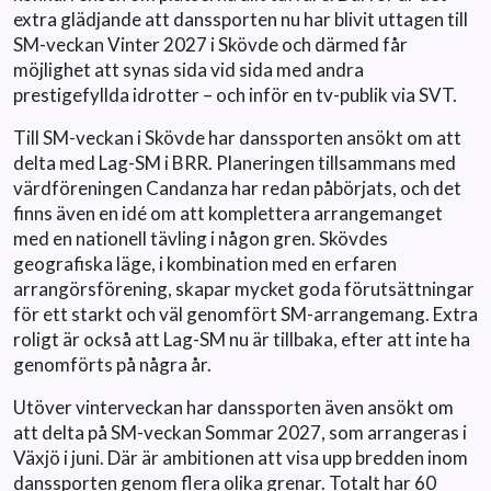
extra glädjande att danssporten nu har blivit uttagen till
SM-veckan Vinter 2027 i Skövde och därmed får
möjlighet att synas sida vid sida med andra
prestigefyllda idrotter – och inför en tv-publik via SVT.
Till SM-veckan i Skövde har danssporten ansökt om att
delta med Lag-SM i BRR. Planeringen tillsammans med
värdföreningen Candanza har redan påbörjats, och det
finns även en idé om att komplettera arrangemanget
med en nationell tävling i någon gren. Skövdes
geografiska läge, i kombination med en erfaren
arrangörsförening, skapar mycket goda förutsättningar
för ett starkt och väl genomfört SM-arrangemang. Extra
roligt är också att Lag-SM nu är tillbaka, efter att inte ha
genomförts på några år.
Utöver vinterveckan har danssporten även ansökt om
att delta på SM-veckan Sommar 2027, som arrangeras i
Växjö i juni. Där är ambitionen att visa upp bredden inom
danssporten genom flera olika grenar. Totalt har 60