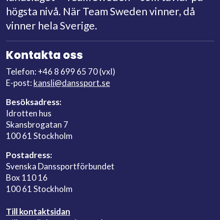
högsta nivå. När Team Sweden vinner, då
vinner hela Sverige.
Kontakta oss
Telefon: +46 8 699 65 70 (vxl)
E-post:
kansli@danssport.se
Besöksadress:
Idrotten hus
Skansbrogatan 7
100 61 Stockholm
Postadress:
Svenska Danssportförbundet
Box 110 16
100 61 Stockholm
Till kontaktsidan