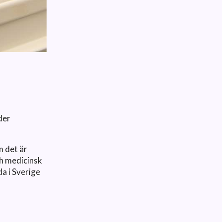
der
m det är
ch medicinsk
a i Sverige