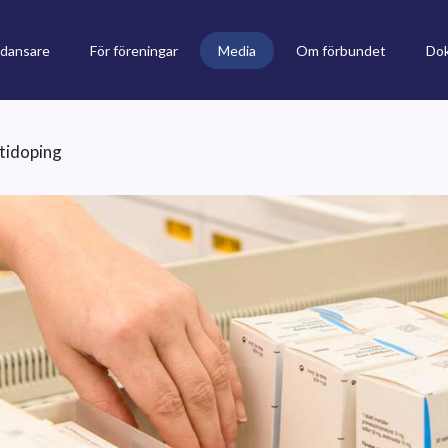
 dansare
För föreningar
Media
Om förbundet
Do
ntidoping