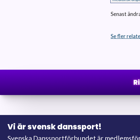
Senast ändr
Se fler rela
R
Vi är svensk danssport!
Svenska Danssportförbundet är medlemsförb