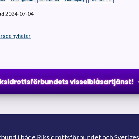
ad 2024-07-04
terade nyheter
iksidrottsförbundets visselblåsartjänst!
und i både Riksidrottsförbundet och Sveriges