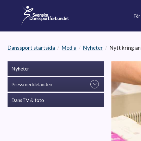
För
Danssport startsida
/
Media
/
Nyheter
/
Nytt kring a
Nyheter
Pressmeddelanden
DansTV & foto