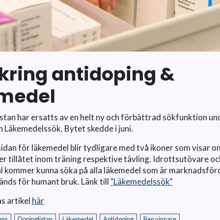
 kring antidoping &
medel
stan har ersatts av en helt ny och förbättrad sökfunktion un
Läkemedelssök. Bytet skedde i juni.
idan för läkemedel blir tydligare med två ikoner som visar o
ler tillåtet inom träning respektive tävling. Idrottsutövare o
l kommer kunna söka på alla läkemedel som är marknadsförd
nds för humant bruk. Länk till
"Läkemedelssök"
s artikel
här
ens
Dopinglistan
Läkemedel
Antidoping
Ren vinnare