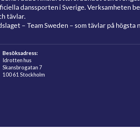
fficiella danssporten i Sverige. Verksamheten 
ch tävlar.
ndslaget – Team Sweden – som tävlar på högsta 
Besöksadress:
Idrotten hus
Skansbrogatan 7
100 61 Stockholm