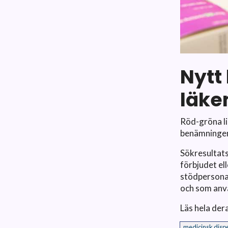
Nytt
läke
Röd-gröna li
benämningen 
Sökresultats
förbjudet el
stödpersona
och som anvä
Läs hela dera
medicinsk disp