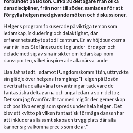
förbundet på Bosön. Cirka 20 deltagare från olika
dansdiscipliner, från norr till söder, samlades för att
förgylla helgen med givande möten och diskussioner.
Helgens program fokuserade på viktiga teman som
ledarskap, inkludering och delaktighet, där
erfarenhetsutbyte stod i centrum. En av höjdpunkterna
var när Ines Ștefănescu deltog under lördagen och
delade med sig av sina insikter om ledarskap inom
danssporten, vilket inspirerade alla närvarande.
Lisa Jahnstedt, ledamot i Ungdomskommittén, uttryckte
sin glädje över helgens framgång: “Helgen på Bosön
överträffade alla våra förväntningar tack vare de
fantastiska deltagarna och unga ledarna som deltog.
Det som jag framförallt tar med mig är den gemenskap
och positiva energi som spreds under hela helgen. Det
blev ett kvitto på vilken fantastisk förmåga dansen har
att inkludera alla samt skapa en trygg plats där alla
känner sig välkomna precis som de är.”