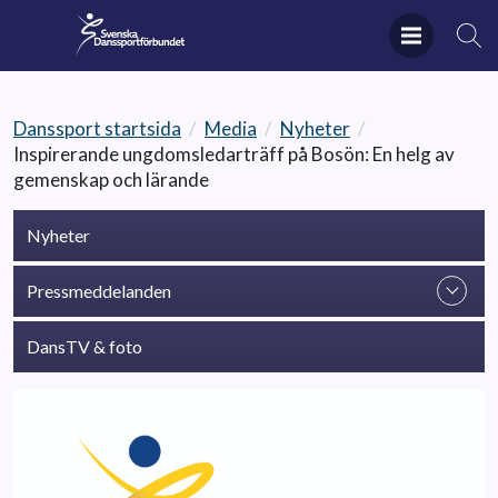
Danssport startsida
/
Media
/
Nyheter
/
Inspirerande ungdomsledarträff på Bosön: En helg av
gemenskap och lärande
Nyheter
Pressmeddelanden
DansTV & foto