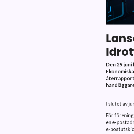
Lans
Idro
Den 29 juni 
Ekonomiska 
återrapport
handläggare
I slutet av j
För förening
en e-postadr
e-postutskic