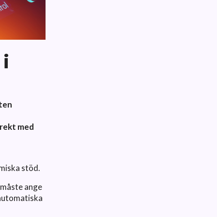
i
sten
irekt med
omiska stöd.
n måste ange
 automatiska