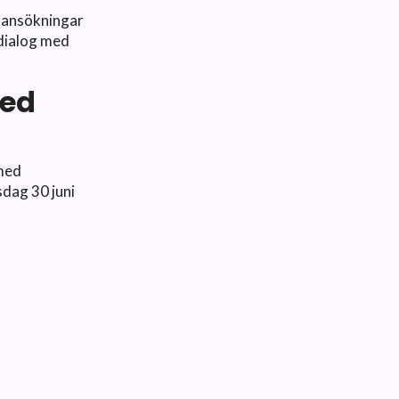
a ansökningar
 dialog med
med
 med
sdag 30 juni