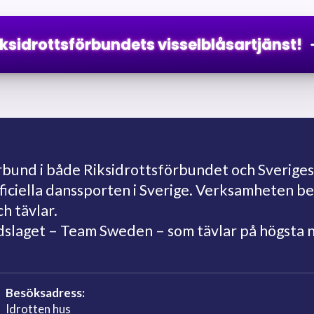
iksidrottsförbundets visselblåsartjänst!
und i både Riksidrottsförbundet och Sveriges
fficiella danssporten i Sverige. Verksamheten 
ch tävlar.
ndslaget – Team Sweden – som tävlar på högsta 
Besöksadress:
Idrotten hus