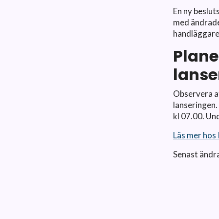
En ny beslut
med ändrade 
handläggare 
Plane
lanse
Observera at
lanseringen. 
kl 07.00. Un
Läs mer hos
Senast ändr