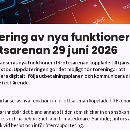
ering av nya funktioner 
ttsarenan 29 juni 2026
lanseras nya funktioner i Idrottsarenan kopplade till tjän
stöd. Uppdateringen gör det möjligt för föreningar att
era digitalt, följa utbetalningsplanen och kommunicera d
 i ett ärende.
uni lanseras nya funktioner i Idrottsarenan kopplade till Ekon
ar innebär det bland annat att den som skickar in en ansöka
ess och ha behörighet som firmatecknare. Samtidigt införs
k vid beslut och inför återrapportering.