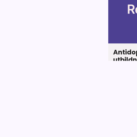
Antidop
utbildn
Genomför u
antidopin