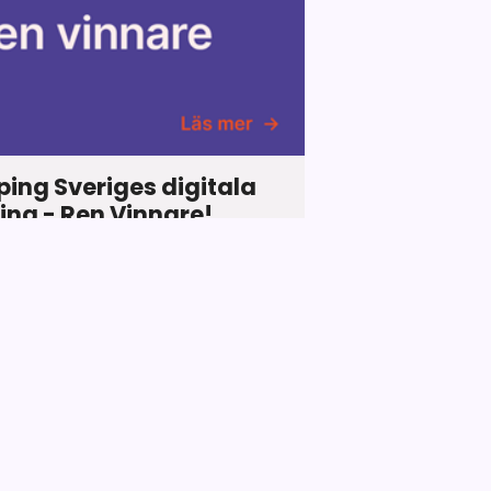
ing Sveriges digitala
ing - Ren Vinnare!
tbildningen för insikt i
g