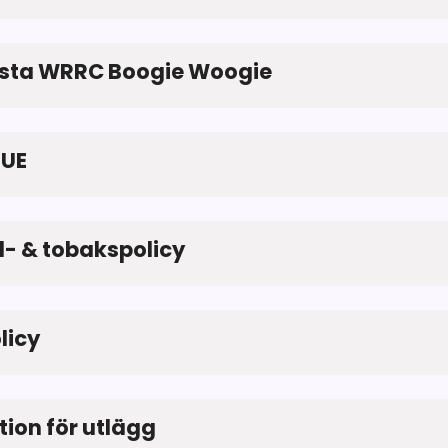
ista WRRC Boogie Woogie
TUE
l- & tobakspolicy
licy
tion för utlägg