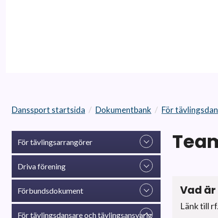
Danssport startsida
/
Dokumentbank
/
För tävlingsdan
Team
För tävlingsarrangörer
Driva förening
Vad är 
Förbundsdokument
Länk till r
För tävlingsdansare och tävlingsansvarig