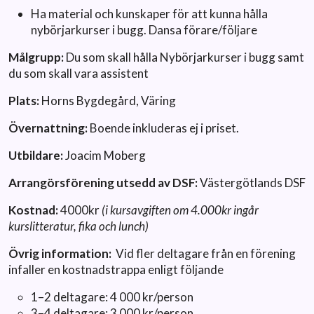
Ha material och kunskaper för att kunna hålla
nybörjarkurser i bugg. Dansa förare/följare
Målgrupp:
Du som skall hålla Nybörjarkurser i bugg samt
du som skall vara assistent
Plats:
Horns Bygdegård, Väring
Övernattning:
Boende inkluderas ej i priset.
Utbildare:
Joacim Moberg
Arrangörsförening utsedd av DSF:
Västergötlands DSF
Kostnad:
4000kr
(i kursavgiften om 4.000kr ingår
kurslitteratur, fika och lunch)
Övrig information:
Vid fler deltagare från en förening
infaller en kostnadstrappa enligt följande
1–2 deltagare: 4 000 kr/person
3–4 deltagare: 3 000 kr/person