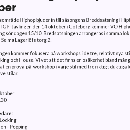
ber
mråde Hiphop bjuder in till säsongens Breddsatsning i Hiph
till GP-tävlingen den 14 oktober i Göteborg kommer VO Hiph
ng söndagen 15/10. Bredsatsningen arrangeras i samma lok
å Selma Lagerlöfs torg 2.
gen kommer fokusera på workshops i de tre, relativt nya sti
king och House. Vi vet att det finns en osäkerhet bland mån
rat en prova-på-workshop i varje stil med tre riktigt duktiga 
ve stilar.
ktober
.30
edare
:
 Locking
son - Popping