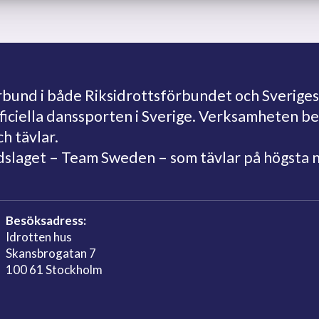
und i både Riksidrottsförbundet och Sveriges
fficiella danssporten i Sverige. Verksamheten 
ch tävlar.
ndslaget – Team Sweden – som tävlar på högsta 
Besöksadress:
Idrotten hus
Skansbrogatan 7
100 61 Stockholm