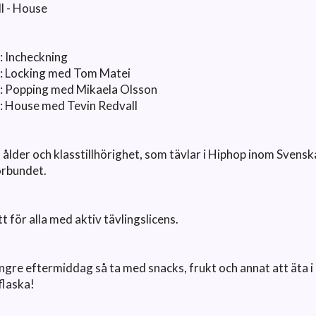
l - House
: Incheckning
: Locking med Tom Matei
: Popping med Mikaela Olsson
: House med Tevin Redvall
t ålder och klasstillhörighet, som tävlar i Hiphop inom Svensk
örbundet.
 för alla med aktiv tävlingslicens.
längre eftermiddag så ta med snacks, frukt och annat att äta i
flaska!