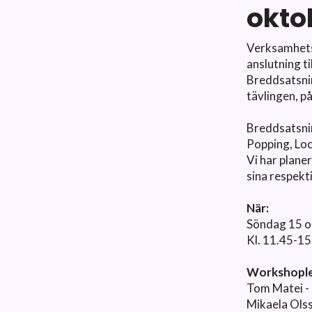
okto
Verksamhetso
anslutning 
Breddsatsni
tävlingen, p
Breddsatsnin
Popping, Loc
Vi har plane
sina respekti
När:
Söndag 15 o
Kl. 11.45-15
Workshopl
Tom Matei -
Mikaela Ols