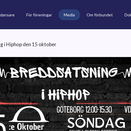
 dansare
För föreningar
Media
Om förbundet
Do
g i Hiphop den 15 oktober