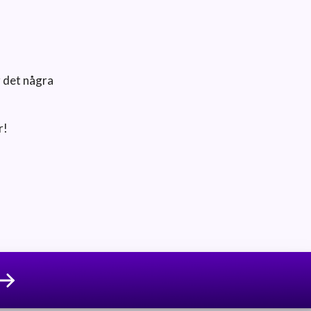
 det några
r!