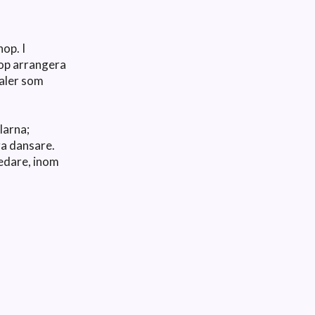
op. I
op arrangera
aler som
larna;
ga dansare.
ledare, inom