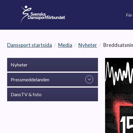
För
Danssport startsida
/
Media
/
Nyheter
/
Breddsatsnin
Nyheter
Pressmeddelanden
DansTV & foto