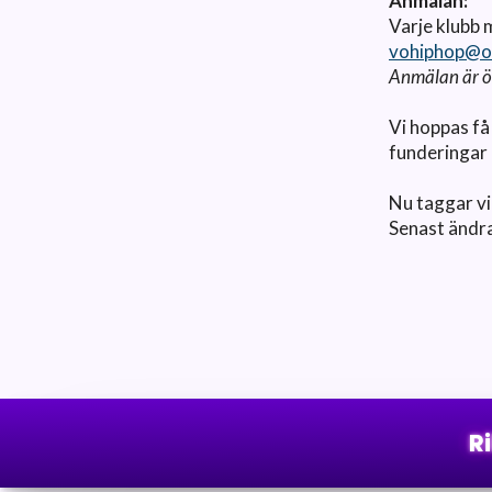
Anmälan:
Varje klubb m
vohiphop@o
Anmälan är ö
Vi hoppas få
funderingar 
Nu taggar vi
Senast ändr
R