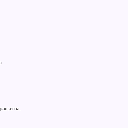
a
 pauserna,