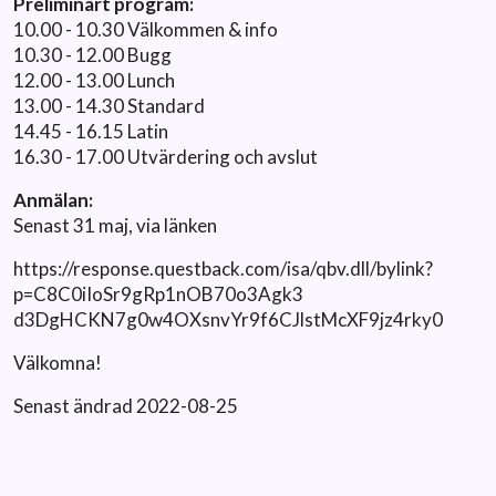
Preliminärt program:
10.00 - 10.30 Välkommen & info
10.30 - 12.00 Bugg
12.00 - 13.00 Lunch
13.00 - 14.30 Standard
14.45 - 16.15 Latin
16.30 - 17.00 Utvärdering och avslut
Anmälan:
Senast 31 maj, via länken
https://response.questback.com/isa/qbv.dll/bylink?
p=C8C0iIoSr9gRp1nOB70o3Agk3
d3DgHCKN7g0w4OXsnvYr9f6CJlstMcXF9jz4rky0
Välkomna!
Senast ändrad 2022-08-25