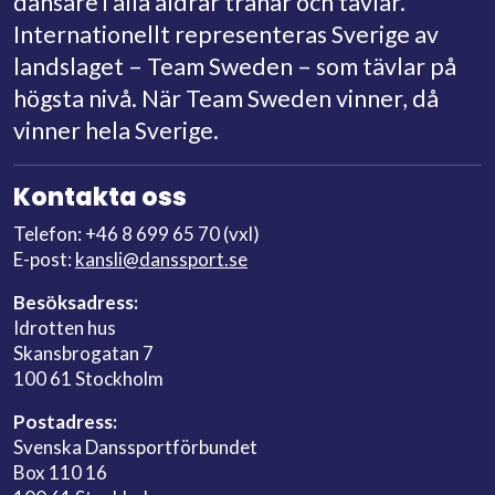
dansare i alla åldrar tränar och tävlar.
Internationellt representeras Sverige av
landslaget – Team Sweden – som tävlar på
högsta nivå. När Team Sweden vinner, då
vinner hela Sverige.
Kontakta oss
Telefon: +46 8 699 65 70 (vxl)
E-post:
kansli@danssport.se
Besöksadress:
Idrotten hus
Skansbrogatan 7
100 61 Stockholm
Postadress:
Svenska Danssportförbundet
Box 110 16