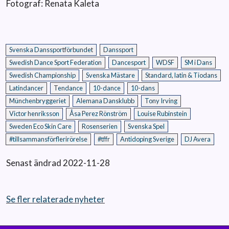
Fotograf: Renata Kaleta
Svenska Danssportförbundet
Danssport
Swedish Dance Sport Federation
Dancesport
WDSF
SM i Dans
Swedish Championship
Svenska Mästare
Standard, latin & Tiodans
Latindancer
Tendance
10-dance
10-dans
Münchenbryggeriet
Alemana Dansklubb
Tony Irving
Victor henriksson
Åsa Perez Rönström
Louise Rubinstein
Sweden Eco Skin Care
Rosenserien
Svenska Spel
#tillsammansförflerirörelse
#tffr
Antidoping Sverige
DJ Avera
Senast ändrad 2022-11-28
Se fler relaterade nyheter