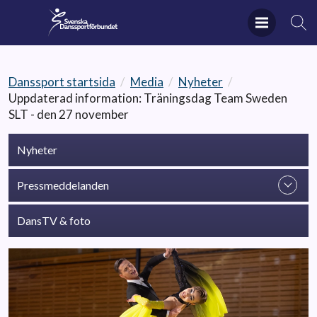
Danssport startsida
/
Media
/
Nyheter
/
Uppdaterad information: Träningsdag Team Sweden
SLT - den 27 november
Nyheter
Pressmeddelanden
DansTV & foto