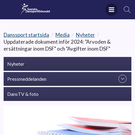
Danssport startsida
/
Media
/
Nyheter
/
Uppdaterade dokument inför 2024: "Arvoden &
ersättningar inom DSF" och "Avgifter inom DSF"
Nyheter
Pressmeddelanden
DansTV & foto