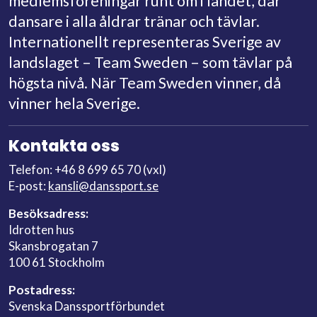
medlemsföreningar runt om i landet, där
dansare i alla åldrar tränar och tävlar.
Internationellt representeras Sverige av
landslaget – Team Sweden – som tävlar på
högsta nivå. När Team Sweden vinner, då
vinner hela Sverige.
Kontakta oss
Telefon: +46 8 699 65 70 (vxl)
E-post:
kansli@danssport.se
Besöksadress:
Idrotten hus
Skansbrogatan 7
100 61 Stockholm
Postadress:
Svenska Danssportförbundet