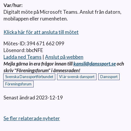
Var/hur:
Digitalt möte på Microsoft Teams. Anslut från datorn,
mobilappen eller rumenheten.
Klicka här för att ansluta till mötet
Mötes-ID:
394 671 662 099
Lösenord:
bbcNFE
Ladda ned Teams
|
Anslut på webben
Mejla gärna in era frågor innan till
kansli@danssport.se
och
skriv "Föreningsforum" i ämnesraden!
Svenska Danssportförbundet
Vi är svensk dansport
Danssport
Föreningsforum
Senast ändrad 2023-12-19
Se fler relaterade nyheter