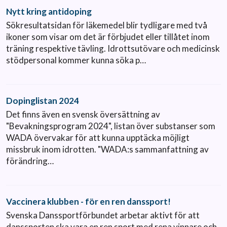
Nytt kring antidoping
Sökresultatsidan för läkemedel blir tydligare med två
ikoner som visar om det är förbjudet eller tillåtet inom
träning respektive tävling. Idrottsutövare och medicinsk
stödpersonal kommer kunna söka p…
Dopinglistan 2024
Det finns även en svensk översättning av
"Bevakningsprogram 2024", listan över substanser som
WADA övervakar för att kunna upptäcka möjligt
missbruk inom idrotten. "WADA:s sammanfattning av
förändring…
Vaccinera klubben - för en ren danssport!
Svenska Danssportförbundet arbetar aktivt för att
danssporten ska vara en ren sport med rena vinnare och