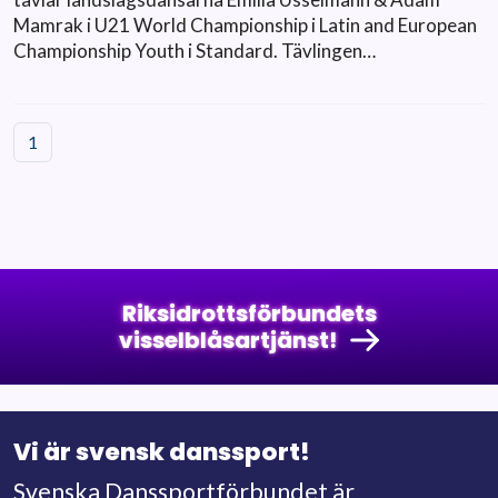
Mamrak i U21 World Championship i Latin and European
Championship Youth i Standard. Tävlingen…
1
Riksidrottsförbundets
visselblåsartjänst!
Vi är svensk danssport!
Svenska Danssportförbundet är