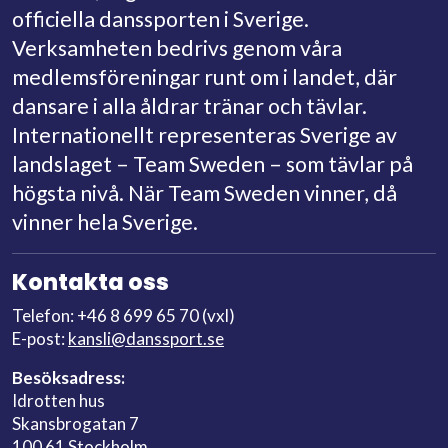
gabriella@elghorn.se
officiella danssporten i Sverige.
Jan Falk
Verksamheten bedrivs genom våra
WCS:2
medlemsföreningar runt om i landet, där
jan.falk@ericsson.com
dansare i alla åldrar tränar och tävlar.
Bengt Hellstén
Internationellt representeras Sverige av
WCS:2
landslaget – Team Sweden – som tävlar på
bengt.hellsten3@gmail.com
högsta nivå. När Team Sweden vinner, då
Cicki Hellstén
vinner hela Sverige.
WCS:2
cickihellsten3@gmail.com
Kontakta oss
Nina Karlsson Norgren
Telefon: +46 8 699 65 70 (vxl)
WCS:2
E-post:
kansli@danssport.se
nina.norgren@hotmail.com
Besöksadress:
Emil Linnerman
Idrotten hus
WCS:1
Skansbrogatan 7
emil.linerman@gmail.com
100 61 Stockholm