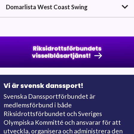
Domarlista West Coast Swing
David Borg
WCS:2
david@borg.tf
Micael Brobeck
Riksidrottsförbundets
WCS:2
visselblåsartjänst!
mb@micteam.se
Eleonor Ekorn
WCS: 1
Vi är svensk danssport!
eleonor.ekorn@gmail.com
Svenska Danssportförbundet är
Christofer Elghorn
WCS:1
medlemsförbund i både
christofer@elghorn.se
Riksidrottsförbundet och Sveriges
Olympiska Kommitté och ansvarar för att
Gabriella Elghorn
WCS:1
utveckla, organisera och administrera den