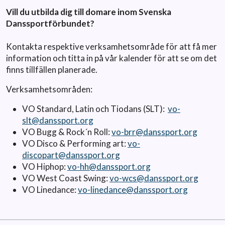
Vill du utbilda dig till domare inom Svenska
Danssportförbundet?
Kontakta respektive verksamhetsområde för att få mer
information och titta in på vår kalender för att se om det
finns tillfällen planerade.
Verksamhetsområden:
VO Standard, Latin och Tiodans (SLT):
vo-
slt@danssport.org
VO Bugg & Rock´n Roll:
vo-brr@danssport.org
VO Disco & Performing art:
vo-
discopart@danssport.org
VO Hiphop:
vo-hh@danssport.org
VO West Coast Swing:
vo-wcs@danssport.org
VO Linedance:
vo-linedance@danssport.org