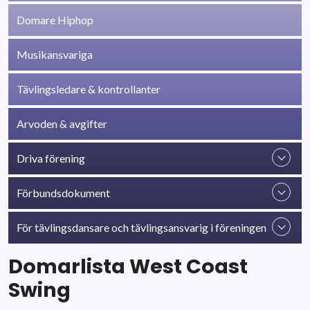
Domare Hiphop
Musikansvariga
Tävlingsledare & kontrollanter
Arvoden & avgifter
Driva förening
Förbundsdokument
För tävlingsdansare och tävlingsansvarig i föreningen
Domarlista West Coast
Swing