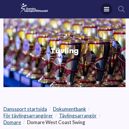
Tävling
Danssport startsida
/
Dokumentbank
/
För tävlingsarrangörer
/
Tävlingsarrangör
/
Domare
/
Domare West Coast Swing