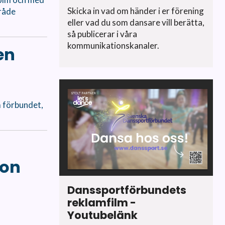
Skicka in vad om händer i er förening
råde
eller vad du som dansare vill berätta,
så publicerar i våra
kommunikationskanaler.
en
m förbundet,
son
Danssportförbundets
reklamfilm -
Youtubelänk