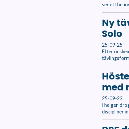
ser ett beho
Ny tä
Solo
25-09-25
Efter önskem
tävlingsform
Höste
med 
25-09-23
I helgen dro
discipliner 