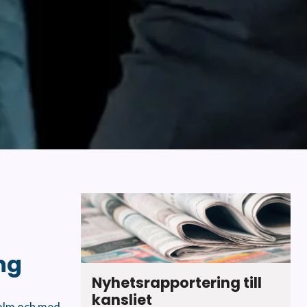
ng
Nyhetsrapportering till
kansliet
holm och med