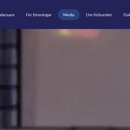
 dansare
För föreningar
Media
Om förbundet
Do