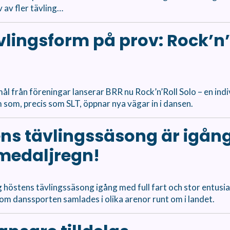
v av fler tävling…
vlingsform på prov: Rock’n’
ål från föreningar lanserar BRR nu Rock’n’Roll Solo – en indi
 som, precis som SLT, öppnar nya vägar in i dansen.
ns tävlingssäsong är igån
medaljregn!
g höstens tävlingssäsong igång med full fart och stor entusi
inom danssporten samlades i olika arenor runt om i landet.