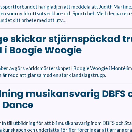
ssportförbundet har glädjen att meddela att Judith Martin
ollen som ny Idrottsutvecklare och Sportchef. Med denna rekr
undet sitt arbete med att utv…
ge skickar stjärnspäckad t
VM i Boogie Woogie
ber avgörs världsmästerskapet i Boogie Woogie i Montélima
e är redo att glänsa med en stark landslagstrupp.
dning musikansvarig DBFS 
e Dance
in till utbildning för att bli musikansvarig inom DBFS och S
da kunskapen och underlätta för fler föreningar att arrangera 