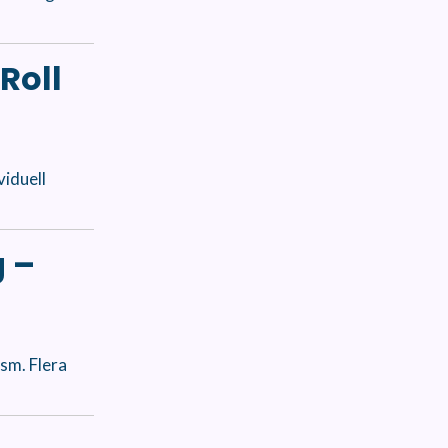
Roll
viduell
g –
asm. Flera