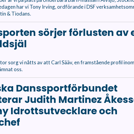
redagen har vi Tony Irving, ordförande i DSF verksamhetsom
tin & Tiodans.
porten sörjer förlusten av 
ldsjäl
tor sorg vi nåtts av att Carl Sääv, en framstående profil ino
lämnat oss.
ka Danssportförbundet
terar Judith Martinez Åkes
y Idrottsutvecklare och
chef