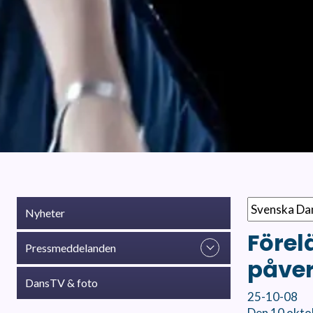
Nyheter
Förel
Pressmeddelanden
påver
DansTV & foto
25-10-08
Den 10 oktob