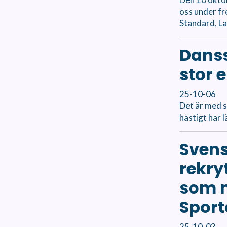
oss under f
Standard, La
Danss
stor e
25-10-06
Det är med s
hastigt har 
Svens
rekry
som n
Sport
25-10-03