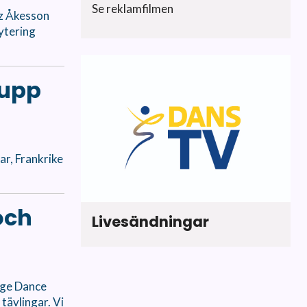
Se reklamfilmen
ez Åkesson
ytering
rupp
r, Frankrike
och
Livesändningar
tage Dance
tävlingar. Vi