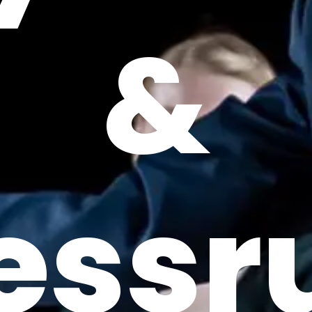
&
ess