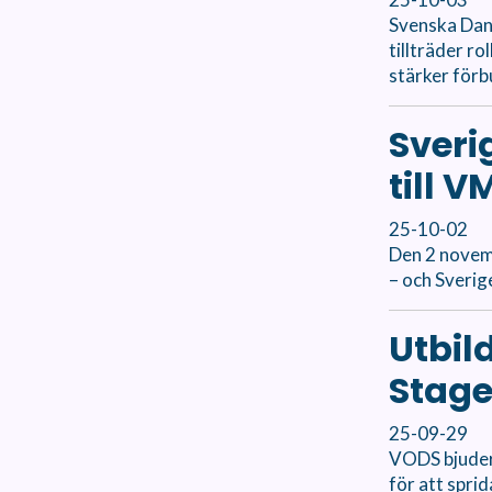
Svenska Dan
tillträder r
stärker förb
Sveri
till 
25-10-02
Den 2 novem
– och Sverig
Utbil
Stag
25-09-29
VODS bjuder 
för att spri