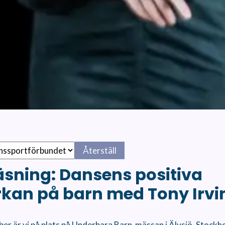
Återställ
äsning: Dansens positiva
kan på barn med Tony Irvi
er är vi på plats på Underbara Barn-mässan i Älvsjö, Stock