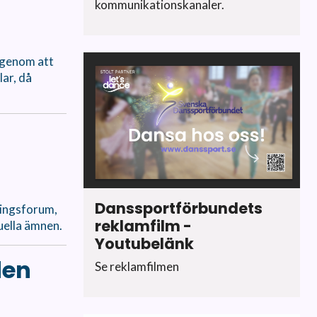
kommunikationskanaler.
 genom att
lar, då
Danssportförbundets
eningsforum,
reklamfilm -
uella ämnen.
Youtubelänk
den
Se reklamfilmen