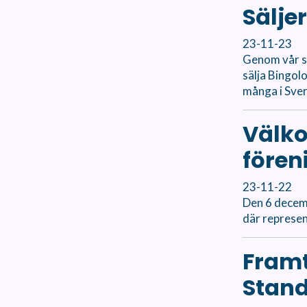
Sälje
23-11-23
Genom vår sa
sälja Bingol
många i Sve
Välko
fören
23-11-22
Den 6 decemb
där represen
Framt
Stand