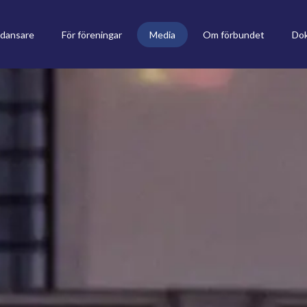
 dansare
För föreningar
Media
Om förbundet
Do