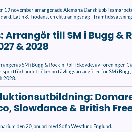
n 19 november arrangerade Alemana Dansklubb i samarbe
ard, Latin & Tiodans, en elitträningsdag - framtidssatsning
: Arrangör till SM i Bugg & 
2027 & 2028
rrangeras SM i Bugg & Rock´n Roll i Skövde, av föreningen C
ssportförbundet söker nu tävlingsarrangörer för SM i Bugg
ch 2028.
duktionsutbildning: Domare
sco, Slowdance & British Fre
inarium den 20 januari med Sofia Westlund Englund.