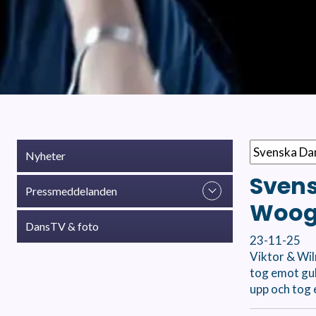
Nyheter
Svens
Pressmeddelanden
Woog
DansTV & foto
23-11-25
Viktor & Wil
tog emot gu
upp och tog