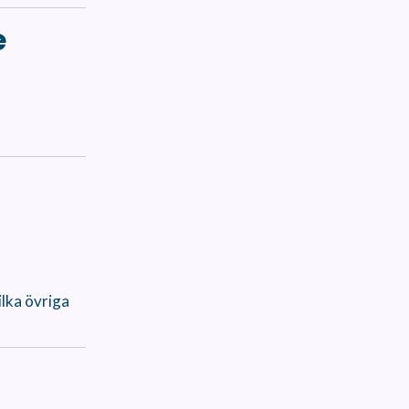
e
ilka övriga