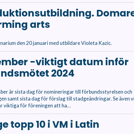
duktionsutbildning. Domar
rming arts
inarium den 20 januari med utbildare Violeta Kazic.
ember -viktigt datum inför
undsmötet 2024
er är sista dag för nomineringar till förbundsstyrelsen och
en samt sista dag för förslag till stadgeändringar. Se även v
 viktiga för föreningen att ha…
e topp 10 i VM i Latin