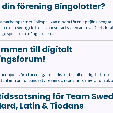
r din förening Bingolotter?
marbetspartner Folkspel, kan ni som förening tjäna pengar
otten och Sverigelotten. Uppesittarkvällen är en av årets kväl
rige spelar och många fören…
mmen till digitalt
ingsforum!
er bjuds våra föreningar och distrikt in till ett digitalt för
tanter från förbundsstyrelsen och kansli informerar om akt
idssatsning för Team Swe
ard, Latin & Tiodans