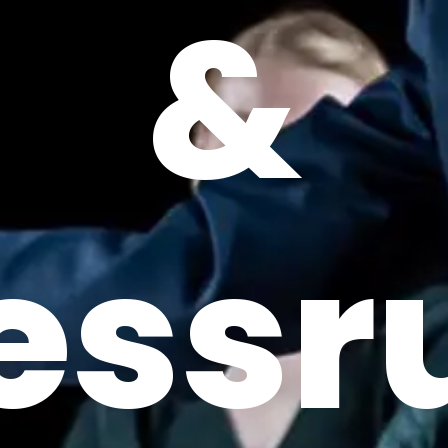
&
ess