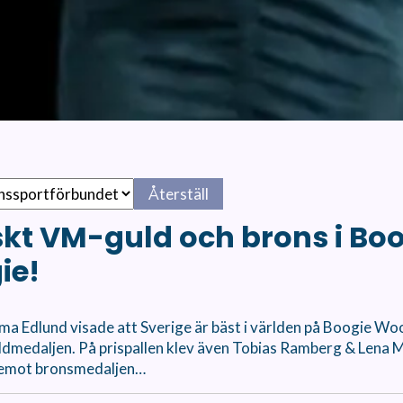
Återställ
kt VM-guld och brons i Bo
ie!
ma Edlund visade att Sverige är bäst i världen på Boogie Wo
ldmedaljen. På prispallen klev även Tobias Ramberg & Lena
 emot bronsmedaljen…