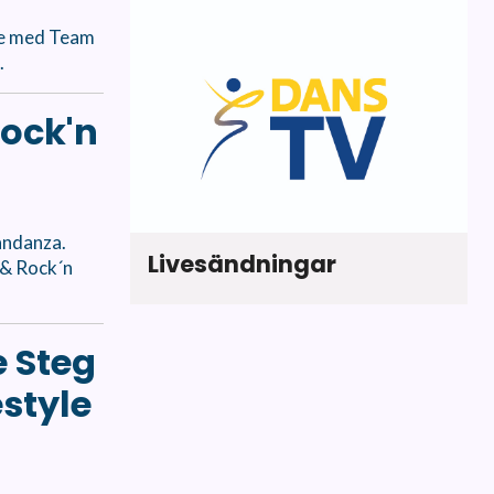
te med Team
.
Rock'n
andanza.
Livesändningar
 & Rock´n
 Steg
estyle