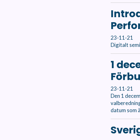
Intro
Perfo
23-11-21
Digitalt sem
1 dec
Förb
23-11-21
Den 1 decemb
valberedning
datum som är
Sverig