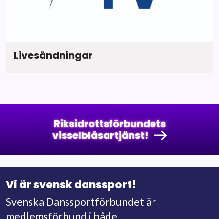
Livesändningar
Riksidrottsförbundets
visselblåsartjänst!
Vi är svensk danssport!
Svenska Danssportförbundet är
medlemsförbund i både